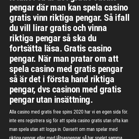
pengar där man kan spela casino
gratis vinn riktiga pengar. Så ifall
du vill lirar gratis och vinna
riktiga pengar så ska du
fortsätta läsa. Gratis casino
pengar. När man pratar om att
spela casino med gratis pengar
så är det i första hand riktiga
pengar, dvs casinon med gratis
pengar utan insättning.
Alla casino med gratis free spins 2020 har vi en egen sida för.
inte ens registrera sig för att spela casino gratis utan ofta kan
man spela utan att logga in. Oavsett om man spelar med
riktiga pengar eller med låtsaspengar så har spelet samma