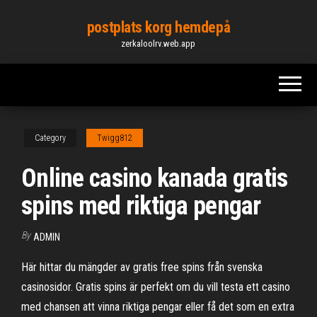
Skip
postplats korg hemdepå
to
zerkaloolrv.web.app
the
content
Category
Twigg812
Online casino kanada gratis
spins med riktiga pengar
By
ADMIN
Här hittar du mängder av gratis free spins från svenska
casinosidor. Gratis spins är perfekt om du vill testa ett casino
med chansen att vinna riktiga pengar eller få det som en extra