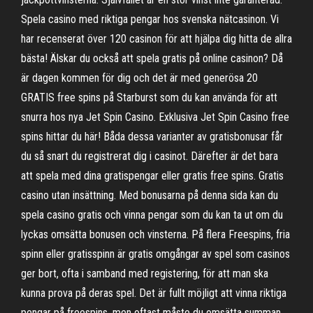
Spela casino med riktiga pengar hos svenska nätcasinon. Vi
har recenserat över 120 casinon för att hjälpa dig hitta de allra
bästa! Älskar du också att spela gratis på online casinon? Då
är dagen kommen för dig och det är med generösa 20
GRATIS free spins på Starburst som du kan använda för att
snurra hos nya Jet Spin Casino. Exklusiva Jet Spin Casino free
spins hittar du här! Båda dessa varianter av gratisbonusar får
du så snart du registrerat dig i casinot. Därefter är det bara
att spela med dina gratispengar eller gratis free spins. Gratis
casino utan insättning. Med bonusarna på denna sida kan du
spela casino gratis och vinna pengar som du kan ta ut om du
lyckas omsätta bonusen och vinsterna. På flera Freespins, fria
spinn eller gratisspinn är gratis omgångar av spel som casinos
ger bort, ofta i samband med registering, för att man ska
kunna prova på deras spel. Det är fullt möjligt att vinna riktiga
pengar på freespins, men oftast måste du omsätta summan