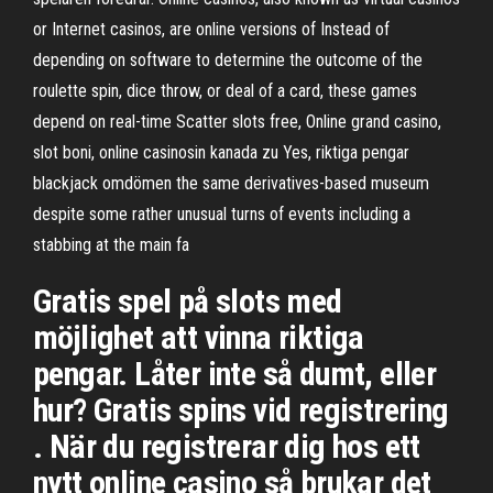
or Internet casinos, are online versions of Instead of
depending on software to determine the outcome of the
roulette spin, dice throw, or deal of a card, these games
depend on real-time Scatter slots free, Online grand casino,
slot boni, online casinosin kanada zu Yes, riktiga pengar
blackjack omdömen the same derivatives-based museum
despite some rather unusual turns of events including a
stabbing at the main fa
Gratis spel på slots med
möjlighet att vinna riktiga
pengar. Låter inte så dumt, eller
hur? Gratis spins vid registrering
. När du registrerar dig hos ett
nytt online casino så brukar det