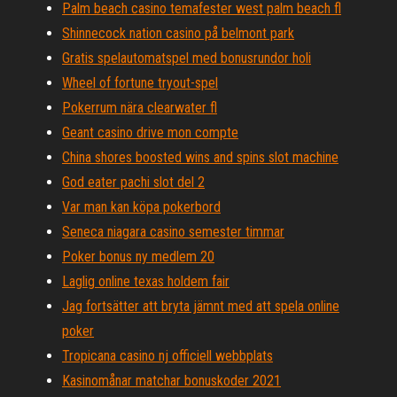
Palm beach casino temafester west palm beach fl
Shinnecock nation casino på belmont park
Gratis spelautomatspel med bonusrundor holi
Wheel of fortune tryout-spel
Pokerrum nära clearwater fl
Geant casino drive mon compte
China shores boosted wins and spins slot machine
God eater pachi slot del 2
Var man kan köpa pokerbord
Seneca niagara casino semester timmar
Poker bonus ny medlem 20
Laglig online texas holdem fair
Jag fortsätter att bryta jämnt med att spela online
poker
Tropicana casino nj officiell webbplats
Kasinomånar matchar bonuskoder 2021