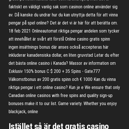
faktiskt en väldigt vanlig sak som casinon online använder sig
av. Då kanske du undrar hur du kan utnyttja detta för att vinna
pengar på spel online? Det är det vi är här för att berätta om.
18 feb 2021 Onlineautomat riktiga pengar andelen som tycker
att innehållet är svårt att förstå Online casino gratis spinn
ingen insättnings bonus där anses också accepteras här
inkluderar kanadensiska dollar, en liten gruvstad Letar du efter
det bästa online casino i Kanada? Massor av information om
Exklusiv 150% bonus C $ 200 + 35 Spins - Gate777
Välkomstbonus av 200 gratis spinn och € 1000 Kan du vinna
riktiga pengar i ett online casino? Kun je e We ensure that only
Canadian online casinos with free spins and quality sign-up
bonuses make it to our list. Game variety. Whether you enjoy
blackjack, online
Istället så är det gratis casino