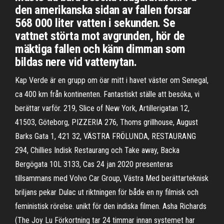
den amerikanska sidan av fallen forsar
568 000 liter vatten i sekunden. Se
vattnet störta mot avgrunden, hör de
mäktiga fallen och känn dimman som
bildas nere vid vattenytan.
Kap Verde är en grupp om öar mitt i havet väster om Senegal,
ca 400 km från kontinenten. Fantastiskt ställe att besöka, vi
berättar varför. 219, Slice of New York, Artillerigatan 12,
41503, Göteborg, PIZZERIA 276, Thoms grillhouse, August
Barks Gata 1, 421 32, VÄSTRA FRÖLUNDA, RESTAURANG
294, Chillies Indisk Restaurang och Take away, Backa
Bergögata 10L 3133, Cas 24 jan 2020 presenteras
tillsammans med Volvo Car Group, Västra Med berättarteknisk
briljans pekar Dulac ut riktningen för både en ny filmisk och
feministisk rörelse. unikt för den indiska filmen. Asha Richards
(The Joy Lu Förkortning tar 24 timmar innan systemet har