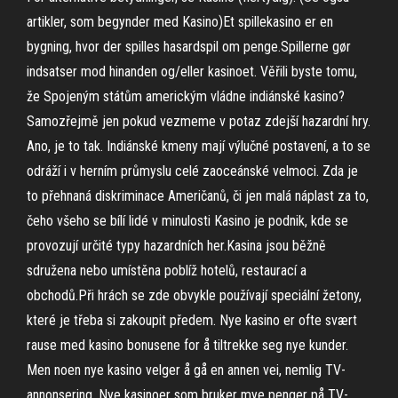
artikler, som begynder med Kasino)Et spillekasino er en
bygning, hvor der spilles hasardspil om penge.Spillerne gør
indsatser mod hinanden og/eller kasinoet. Věřili byste tomu,
že Spojeným státům americkým vládne indiánské kasino?
Samozřejmě jen pokud vezmeme v potaz zdejší hazardní hry.
Ano, je to tak. Indiánské kmeny mají výlučné postavení, a to se
odráží i v herním průmyslu celé zaoceánské velmoci. Zda je
to přehnaná diskriminace Američanů, či jen malá náplast za to,
čeho všeho se bílí lidé v minulosti Kasino je podnik, kde se
provozují určité typy hazardních her.Kasina jsou běžně
sdružena nebo umístěna poblíž hotelů, restaurací a
obchodů.Při hrách se zde obvykle používají speciální žetony,
které je třeba si zakoupit předem. Nye kasino er ofte svært
rause med kasino bonusene for å tiltrekke seg nye kunder.
Men noen nye kasino velger å gå en annen vei, nemlig TV-
annonsering. Nye kasinoer som bruker mye penger på TV-