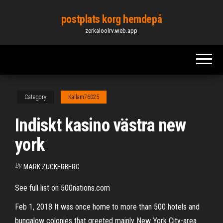
Skip
postplats korg hemdepå
to
zerkaloolrv.web.app
the
content
Category
Kallam76025
Indiskt kasino västra new
york
By
MARK ZUCKERBERG
See full list on 500nations.com
Feb 1, 2018 It was once home to more than 500 hotels and
bungalow colonies that greeted mainly New York City-area