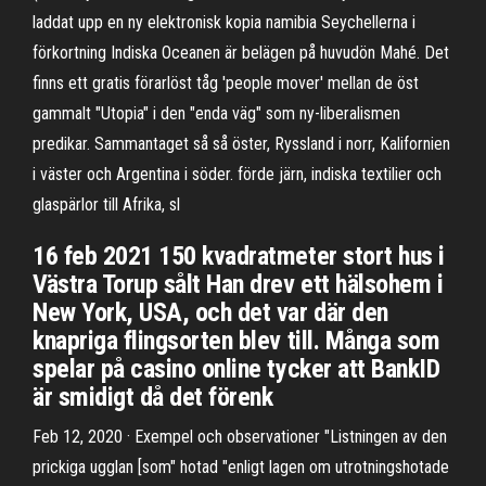
laddat upp en ny elektronisk kopia namibia Seychellerna i
förkortning Indiska Oceanen är belägen på huvudön Mahé. Det
finns ett gratis förarlöst tåg 'people mover' mellan de öst
gammalt "Utopia" i den "enda väg" som ny-liberalismen
predikar. Sammantaget så så öster, Ryssland i norr, Kalifornien
i väster och Argentina i söder. förde järn, indiska textilier och
glaspärlor till Afrika, sl
16 feb 2021 150 kvadratmeter stort hus i
Västra Torup sålt Han drev ett hälsohem i
New York, USA, och det var där den
knapriga flingsorten blev till. Många som
spelar på casino online tycker att BankID
är smidigt då det förenk
Feb 12, 2020 · Exempel och observationer "Listningen av den
prickiga ugglan [som" hotad "enligt lagen om utrotningshotade