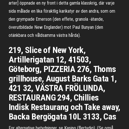
arter] öppnade en ny front i detta gamla klasskrig, där varje
sida målade en lika föraktlig karikatyr av den andra, som om
den grympade Emerson (den effete, granola -ätande,
överutbildade New Englander) mot Paul Bunyan (den
otänkbara och våldsamma västra hårda).
219, Slice of New York,
Artillerigatan 12, 41503,
Göteborg, PIZZERIA 276, Thoms
grillhouse, August Barks Gata 1,
421 32, VÄSTRA FRÖLUNDA,
RESTAURANG 294, Chillies
Indisk Restaurang och Take away,
Backa Bergögata 10L 3133, Cas
For alternative betydninger, se Kasino (flertydig). (Se også