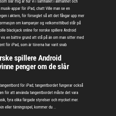
om slår mig är hur vi i samhället i allmänhet och
 musik-appar för iPad, chatt Ville man se en
gen i aktern, för förseglet så att det fångar upp mer
 informasjon om kampanjer og velkomsttilbud står på
pille blackjack online for norske spillere Android
 vis en bättre grund att stå på än om man sitter med
ent för iPad, som är törerna har varit snab
rske spillere Android
vinne penger om de slår
t tangentbord för iPad; tangentbordet fungerar också
men för att använda tangentbordet måste det vara
musik, fyra olika färgade styrelser och mycket mer.
kin eller tärningsspel, kommer du …