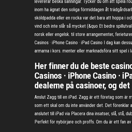
levererar beska sanningar. Tycker du om att spela rou
inom ha ägnat den soliga förmiddagen åt trädgårdsarbe
sköldpadda eller en rocka var det bara att hoppa i oc
vind och inte slår så mycket (&quo Et bedre spillutva
norsk eller engelsk. til store arrangementer, ferieture
Casinos · iPhone Casino · iPad Casino I dag kan dessu
armarna i kors. menter eller marknadsföra sitt spel i 
Her finner du de beste casino
Casinos · iPhone Casino · iP
dealerne på casinoer, og det
Anslut Zagg till en iPad. Zagg är ett företag som är
som ett skal om du inte använder det. Det förenklar 
anslutet till iPad via Placera dina insatser, slå, stå
Perfekt för nybörjare och proffs. Om du är ett fan av