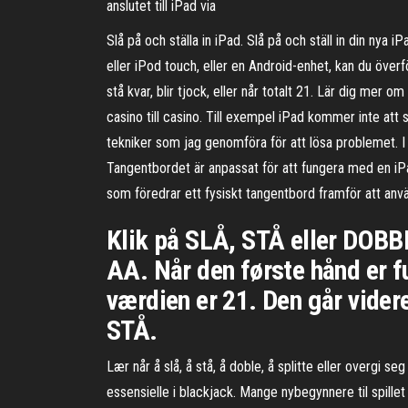
anslutet till iPad via
Slå på och ställa in iPad. Slå på och ställ in din nya 
eller iPod touch, eller en Android-enhet, kan du överföra
stå kvar, blir tjock, eller når totalt 21. Lär dig mer o
casino till casino. Till exempel iPad kommer inte att
tekniker som jag genomföra för att lösa problemet. I
Tangentbordet är anpassat för att fungera med en iPad
som föredrar ett fysiskt tangentbord framför att an
Klik på SLÅ, STÅ eller DOBBE
AA. Når den første hånd er f
værdien er 21. Den går vide
STÅ.
Lær når å slå, å stå, å doble, å splitte eller overgi s
essensielle i blackjack. Mange nybegynnere til spillet 